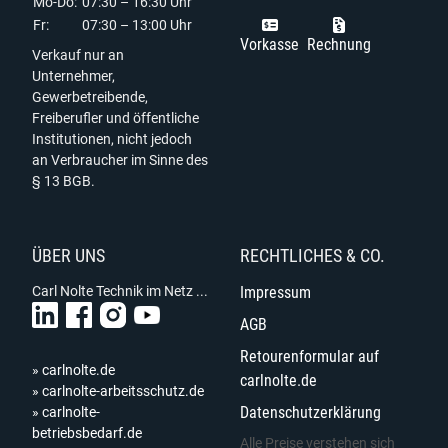
Mo-Do:
07:30 – 16:30 Uhr
Fr:
07:30 – 13:00 Uhr
Vorkasse
Rechnung
Verkauf nur an
Unternehmer,
Gewerbetreibende,
Freiberufler und öffentliche
Institutionen, nicht jedoch
an Verbraucher im Sinne des
§ 13 BGB.
ÜBER UNS
RECHTLICHES & CO.
Carl Nolte Technik im Netz ...
Impressum
AGB
Retourenformular auf
» carlnolte.de
carlnolte.de
» carlnolte-arbeitsschutz.de
Datenschutzerklärung
» carlnolte-
betriebsbedarf.de
Alle Preise verstehen sich