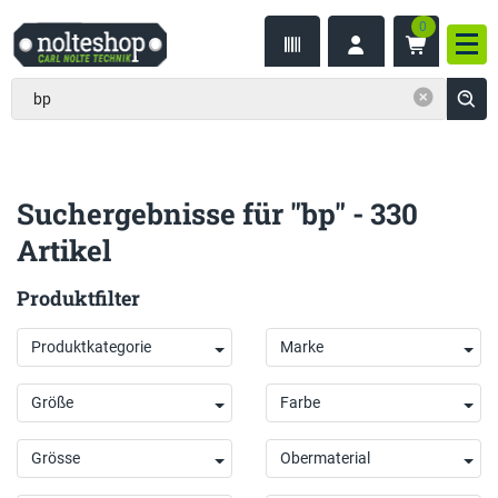
0
inhalt
Nav
ite
gen
Suchergebnisse für "bp" - 330
Artikel
Produktfilter
Produktkategorie
Marke
Größe
Farbe
Grösse
Obermaterial