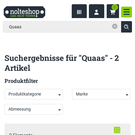
0
inhalt
Nav
ite
gen
Suchergebnisse für "Quaas" - 2
Artikel
Produktfilter
Produktkategorie
Marke
Abmessung