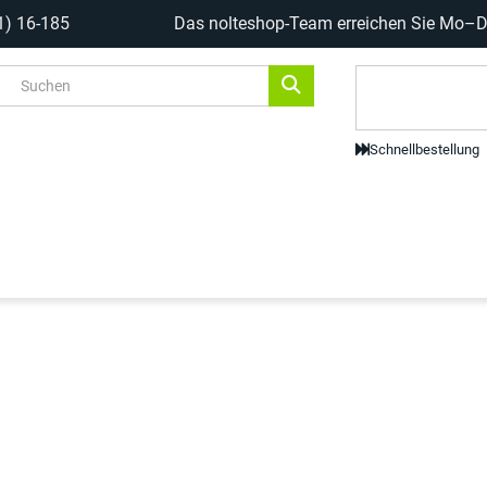
1) 16-185
Das nolteshop-Team erreichen Sie Mo–Do
Code-Scanne
Schnellbestellung