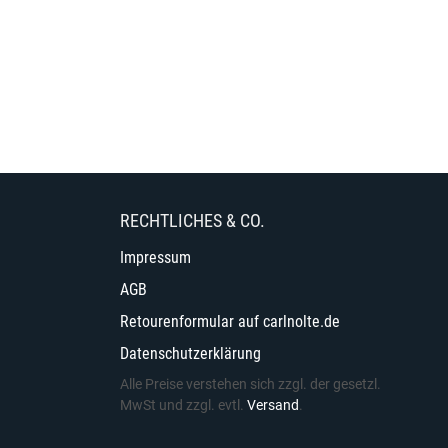
RECHTLICHES & CO.
Impressum
AGB
Retourenformular auf carlnolte.de
Datenschutzerklärung
Alle Preise verstehen sich zzgl. der gesetzl.
MwSt und zzgl. evtl.
Versand
.